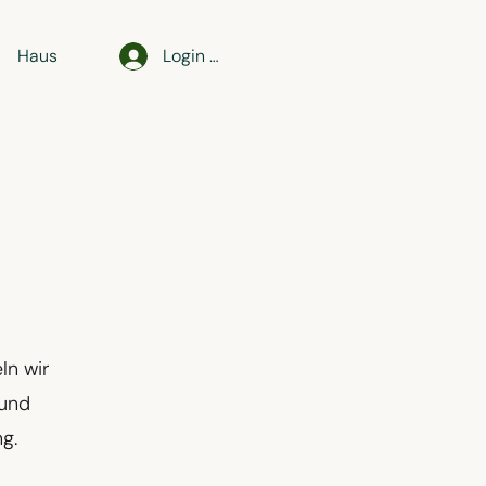
Haus
Login Partner
ln wir
 und
g.