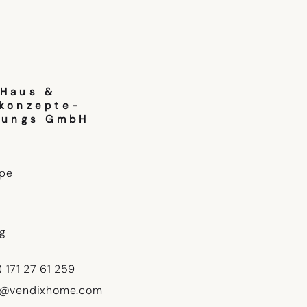
-Haus &
konzepte-
gungs GmbH
pe
ng
) 171 27 61 259
o@vendixhome.com